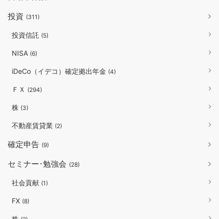
投資
(311)
投資信託
(5)
NISA
(6)
iDeCo（イデコ）確定拠出年金
(4)
ＦＸ
(294)
株
(3)
不動産賃貸業
(2)
確定申告
(9)
セミナー･勉強会
(28)
社会貢献
(1)
FX
(8)
株