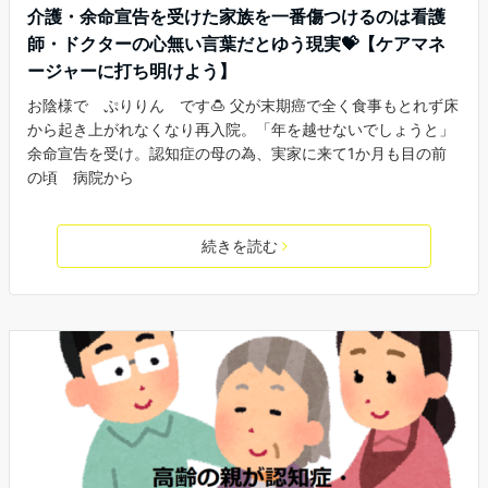
介護・余命宣告を受けた家族を一番傷つけるのは看護
師・ドクターの心無い言葉だとゆう現実💝【ケアマネ
ージャーに打ち明けよう】
お陰様で ぷりりん です🍮 父が末期癌で全く食事もとれず床
から起き上がれなくなり再入院。「年を越せないでしょうと」
余命宣告を受け。認知症の母の為、実家に来て1か月も目の前
の頃 病院から
続きを読む