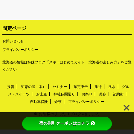
固定ページ
お問い合わせ
プライバシーポリシー
北海道の情報は姉妹ブログ「
スキーはじめてガイド 北海道の楽しみ方
」をご覧
ください
投資
知恵の蔵（本）
セミナー
確定申告
旅行
風水
グル
メ・スイーツ
お土産
神社仏閣巡り
お祭り
美容
節約術
自動車保険
介護
プライバシーポリシー
©
お陰様のまったりブログ=さまぶろ
Powered by
Emanon
宿の割引クーポンはコチラ