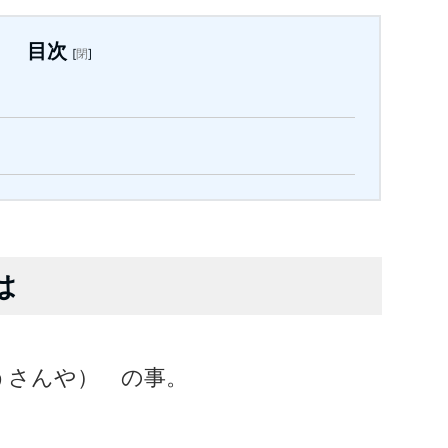
目次
[
閉
]
は
うさんや） の事。