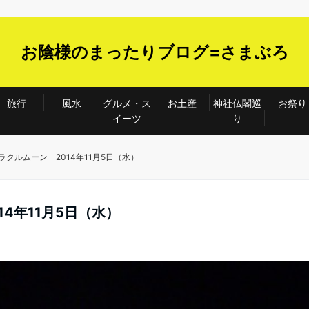
お陰様のまったりブログ=さまぶろ
旅行
風水
グルメ・ス
お土産
神社仏閣巡
お祭り
イーツ
り
クルムーン 2014年11月5日（水）
4年11月5日（水）