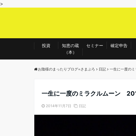
>
投資
知恵の蔵
セミナー
確定申告
（本）
お陰様のまったりブログ=さまぶろ
日記
一生に一度のミラ
一生に一度のミラクルムーン 201
2014年11月7日
日記