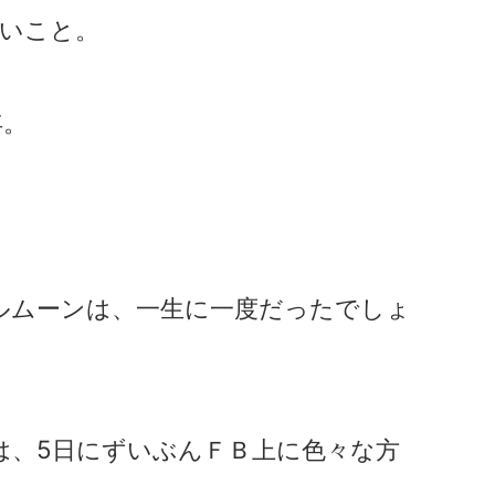
しいこと。
年。
ルムーンは、一生に一度だったでしょ
は、5日にずいぶんＦＢ上に色々な方