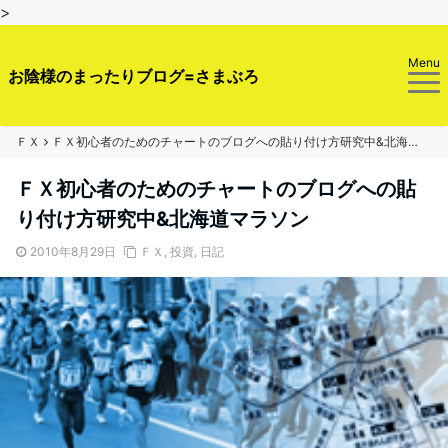
>
Menu
お陰様のまったりブログ=さまぶろ
ＦＸ
ＦＸ初心者のためのチャートのブログへの貼り付け方研究中&北海道マラソン
ＦＸ初心者のためのチャートのブログへの貼
り付け方研究中&北海道マラソン
2010年8月29日
ＦＸ
,
投資
,
日記