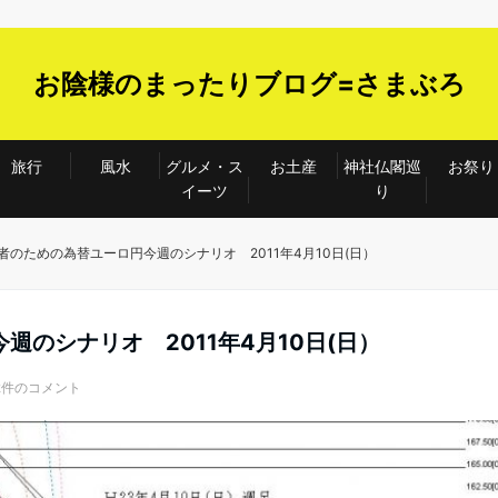
お陰様のまったりブログ=さまぶろ
旅行
風水
グルメ・ス
お土産
神社仏閣巡
お祭り
イーツ
り
者のための為替ユーロ円今週のシナリオ 2011年4月10日(日）
のシナリオ 2011年4月10日(日）
2件のコメント