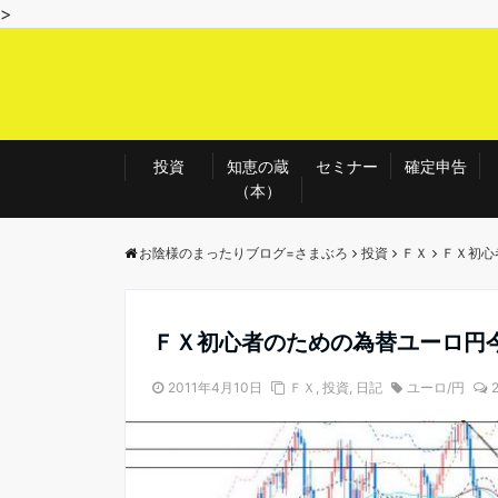
>
投資
知恵の蔵
セミナー
確定申告
（本）
お陰様のまったりブログ=さまぶろ
投資
ＦＸ
ＦＸ初心
ＦＸ初心者のための為替ユーロ円今週
2011年4月10日
ＦＸ
,
投資
,
日記
ユーロ/円