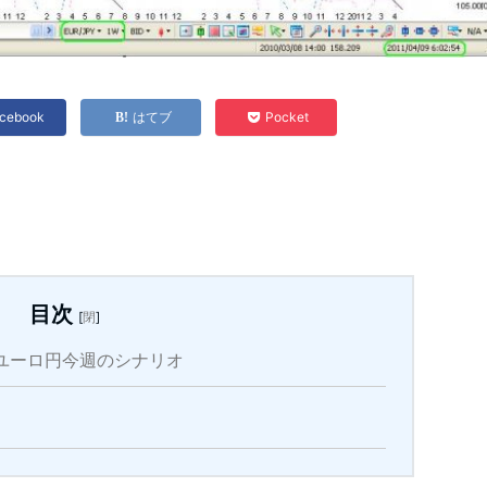
cebook
はてブ
Pocket
目次
[
閉
]
相場ユーロ円今週のシナリオ