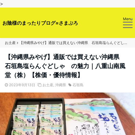
>
Menu
お陰様のまったりブログ=さまぶろ
お土産
【沖縄県みやげ】通販では買えない沖縄県 石垣島塩らんぐどしゃ の魅力｜八重山南風堂（株）【株価・優待情報】
【沖縄県みやげ】通販では買えない沖縄県
石垣島塩らんぐどしゃ の魅力｜八重山南風
堂（株）【株価・優待情報】
2023年9月13日
お土産
,
沖縄県
石垣島