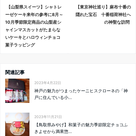
【山梨県スイーツ】シャトレ
【東京神社巡り】麻布十番の
ーゼケーキ来年の参考に8月～
隠れた宝石 十番稲荷神社へ
10月季節限定商品の山梨産シ
の神聖な訪問
ャインマスカットがたまらな
いケーキとハロウィンチョコ
菓子ラッピング
関連記事
2023年4月22日
神戸の魅力がつまったケーニヒスクローネの「神
戸に住んでいる小...
2023年11月21日
【鳥取県みやげ】和菓子の魅力季節限定チョコふ
きよせから満果惣...