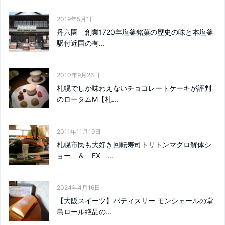
2019年5月1日
丹六園 創業1720年塩釜銘菓の歴史の味と本塩釜
駅付近国の有...
2010年9月26日
札幌でしか味わえないチョコレートケーキが評判
のロータムM【札...
2011年11月19日
札幌市民も大好き回転寿司トリトンマグロ解体シ
ョー ＆ FX ...
2024年4月16日
【大阪スイーツ】パティスリー モンシェールの堂
島ロール絶品の...