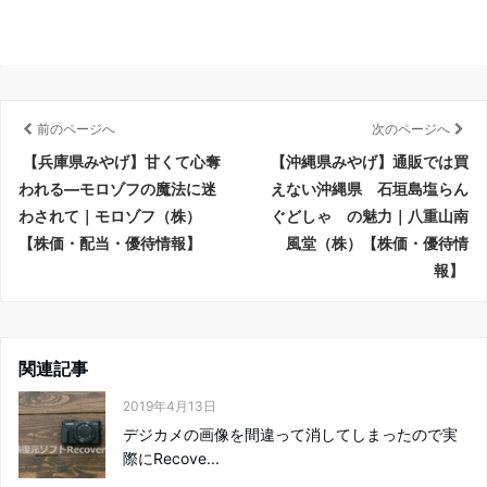
前のページへ
次のページへ
【兵庫県みやげ】甘くて心奪
【沖縄県みやげ】通販では買
われる―モロゾフの魔法に迷
えない沖縄県 石垣島塩らん
わされて｜モロゾフ（株）
ぐどしゃ の魅力｜八重山南
【株価・配当・優待情報】
風堂（株）【株価・優待情
報】
関連記事
2019年4月13日
デジカメの画像を間違って消してしまったので実
際にRecove...