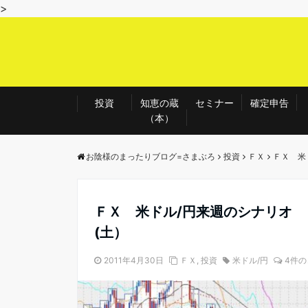
>
投資
知恵の蔵
セミナー
確定申告
（本）
お陰様のまったりブログ=さまぶろ
投資
ＦＸ
ＦＸ 米
ＦＸ 米ドル/円来週のシナリオ 
(土）
2011年4月30日
ＦＸ
,
投資
米ドル/円
4件