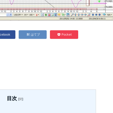
cebook
はてブ
Pocket
目次
[
閉
]