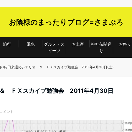
お陰様のまったりブログ=さまぶろ
旅行
風水
グルメ・ス
お土産
神社仏閣巡
お祭り
イーツ
り
ドル/円来週のシナリオ ＆ ＦＸスカイプ勉強会 2011年4月30日(土）
＆ ＦＸスカイプ勉強会 2011年4月30日
のコメント