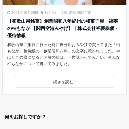
2023年10月26日
柚もなか
,
福菱
,
老舗
,
関西空港
【和歌山県銘菓】創業昭和八年紀州の和菓子屋 福菱
の柚もなか 【関西空港みやげ】｜株式会社福菱株価・
優待情報
和歌山県に旅行に行った時に自分用おみやげで買ってきた「柚
もなか」包装紙の「創業昭和八年」の文字に惹かれました。や
はりこの歳になると老舗の味は、一度味わってみたい。そんな
柚もなかについて書いてみました。
続きを読む
何をお探しですか？