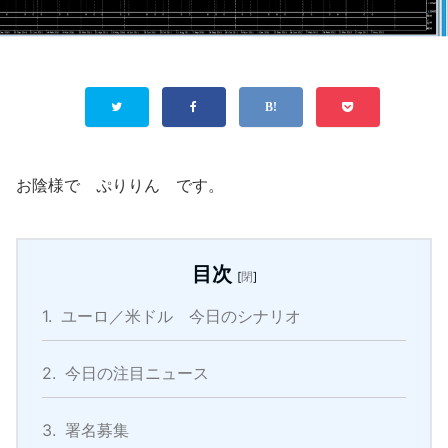
お陰様で ぷりりん です。
目次
[
閉
]
1.
ユーロ／米ドル 今日のシナリオ
2.
今日の注目ニュース
3.
署名募集