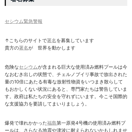
セシウム緊急警報
↑こちらのサイトで
署名
を募集しています
貴方の
署名
が 世界を動かします
危険な
セシウム
が含まれる巨大な使用済み燃料プールは今
なおむき出しの状態で、チェルノブイリ事故で放出された
量の10倍にあたる有毒な放射性物資をいつまき散らして
もおかしくない状況にあると、専門家たちは警告していま
す。政府は私たちの安全を守れずにいます。今こそ国際的
な支援協力を要請してまいりましょう。
爆発で壊れかかった
福島
第一原発4号機の使用済み燃料プ
ールは、さらなる地震や津波に耐えられないかもしれませ