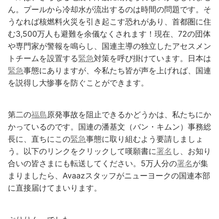
ん。プールから冷却水が流出するのは時間の問題です。そ
うなれば核燃料火災を引き起こす恐れがあり、首都圏に住
む3,500万人も避難を余儀なくされます！現在、72の団体
や専門家が警報を鳴らし、国連主導の独立したアセスメン
トチームを設置する
緊急
対策を呼び掛けています。日本は
緊急
事態にありますが、今私たち皆が声を上げれば、国連
を説得し大惨事を防ぐことができます。
第二の
福島
原発事故を阻止できるかどうかは、私たちにか
かっているのです。国連の潘基文（バン・キムン）事務総
長に、直ちにこの
緊急
事態に取り組むよう要請しましょ
う。以下のリンクをクリックして嘆願書に
署名
し、お知り
合いの皆さまにも転送してください。5万人分の
署名
が集
まりましたら、Avaazスタッフがニューヨークの国連本部
に直接届けてまいります。