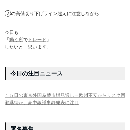
②の高値切り下げライン超えに注意しながら
今日も
「
動く所
で
トレード
」
したいと 思います。
今日の注目ニュース
１５日の東京外国為替市場見通し＝欧州不安からリスク回
避継続か、豪中銀議事録発表に注目
署名募集