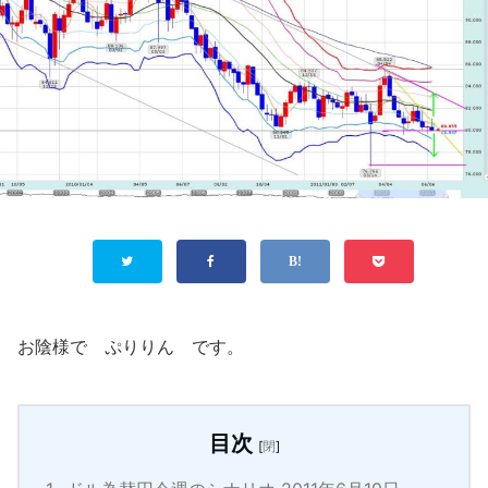
お陰様で ぷりりん です。
目次
[
閉
]