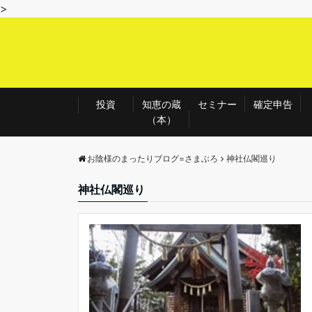
>
投資
知恵の蔵
セミナー
確定申告
（本）
お陰様のまったりブログ=さまぶろ
神社仏閣巡り
神社仏閣巡り