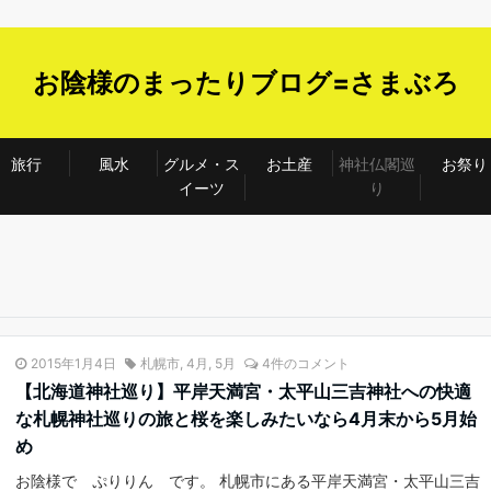
お陰様のまったりブログ=さまぶろ
旅行
風水
グルメ・ス
お土産
神社仏閣巡
お祭り
イーツ
り
2015年1月4日
札幌市
,
4月
,
5月
4件のコメント
【北海道神社巡り】平岸天満宮・太平山三吉神社への快適
な札幌神社巡りの旅と桜を楽しみたいなら4月末から5月始
め
お陰様で ぷりりん です。 札幌市にある平岸天満宮・太平山三吉