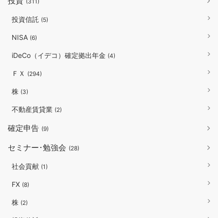
投資
(311)
投資信託
(5)
NISA
(6)
iDeCo（イデコ）確定拠出年金
(4)
ＦＸ
(294)
株
(3)
不動産賃貸業
(2)
確定申告
(9)
セミナー･勉強会
(28)
社会貢献
(1)
FX
(8)
株
(2)